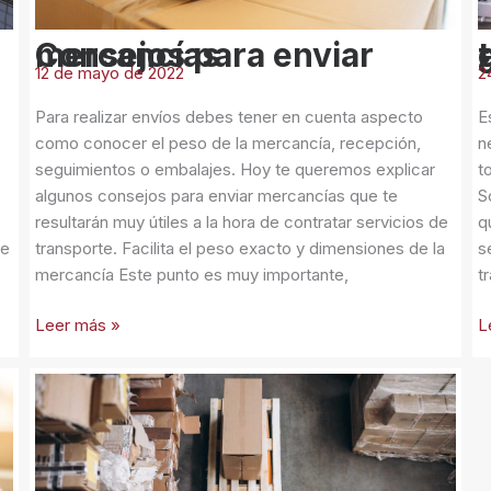
el
t
Consejos para enviar mercancías
¿Aún
d
12 de mayo de 2022
2
o
e
Para realizar envíos debes tener en cuenta aspecto
E
como conocer el peso de la mercancía, recepción,
n
seguimientos o embalajes. Hoy te queremos explicar
t
algunos consejos para enviar mercancías que te
S
resultarán muy útiles a la hora de contratar servicios de
q
te
transporte. Facilita el peso exacto y dimensiones de la
s
mercancía Este punto es muy importante,
t
Leer más »
L
Beneficios
de
contar
con
una