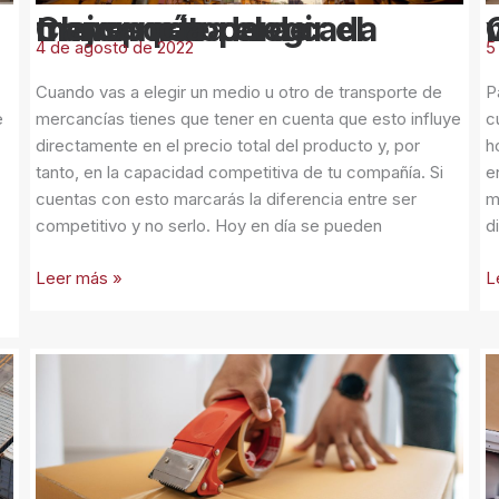
de
u
Claves para elegir el mejor método de transporte para cada mercancía
Cómo
transporte
m
4 de agosto de 2022
5
para
cada
Cuando vas a elegir un medio u otro de transporte de
P
mercancía
e
mercancías tienes que tener en cuenta que esto influye
c
directamente en el precio total del producto y, por
h
tanto, en la capacidad competitiva de tu compañía. Si
e
cuentas con esto marcarás la diferencia entre ser
m
competitivo y no serlo. Hoy en día se pueden
d
Leer más »
L
Consejos
¿
para
n
enviar
s
mercancías
q
e