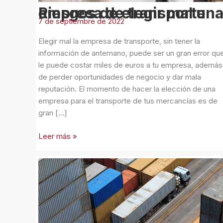
de
Riesgos de elegir mal una empresa de transporte
transporte
7 de septiembre de 2022
Elegir mal la empresa de transporte, sin tener la
información de antemano, puede ser un gran error qu
le puede costar miles de euros a tu empresa, además
de perder oportunidades de negocio y dar mala
reputación. El momento de hacer la elección de una
empresa para el transporte de tus mercancías es de
gran […]
Leer más »
Aspectos
a
tener
en
cuenta