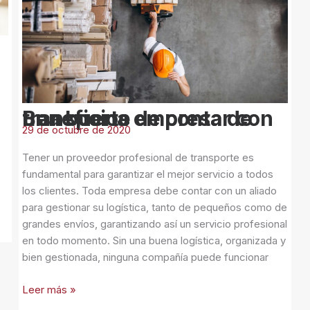
buena
empresa
de
transporte
Beneficios de contar con una buena empresa de transporte
29 de octubre de 2020
Tener un proveedor profesional de transporte es
s
fundamental para garantizar el mejor servicio a todos
los clientes. Toda empresa debe contar con un aliado
para gestionar su logística, tanto de pequeños como de
grandes envíos, garantizando así un servicio profesional
en todo momento. Sin una buena logística, organizada y
bien gestionada, ninguna compañía puede funcionar
Leer más »