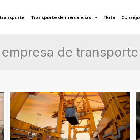
transporte
Transporte de mercancías
Flota
Consejo
empresa de transporte
Claves
C
para
ca
elegir
el
el
p
mejor
v
método
d