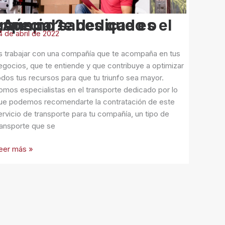
ransporte
 no sabes que es el transporte dedicado o especial?
edicado
4 de abril de 2022
special?
s trabajar con una compañía que te acompaña en tus
egocios, que te entiende y que contribuye a optimizar
odos tus recursos para que tu triunfo sea mayor.
omos especialistas en el transporte dedicado por lo
ue podemos recomendarte la contratación de este
ervicio de transporte para tu compañía, un tipo de
ransporte que se
eer más »