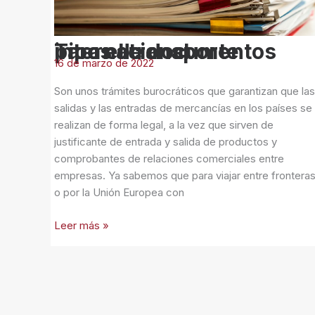
transporte
internacional
Tipos de documentos para el transporte internacional
16 de marzo de 2022
Son unos trámites burocráticos que garantizan que las
salidas y las entradas de mercancías en los países se
realizan de forma legal, a la vez que sirven de
justificante de entrada y salida de productos y
comprobantes de relaciones comerciales entre
empresas. Ya sabemos que para viajar entre frontera
o por la Unión Europea con
Leer más »