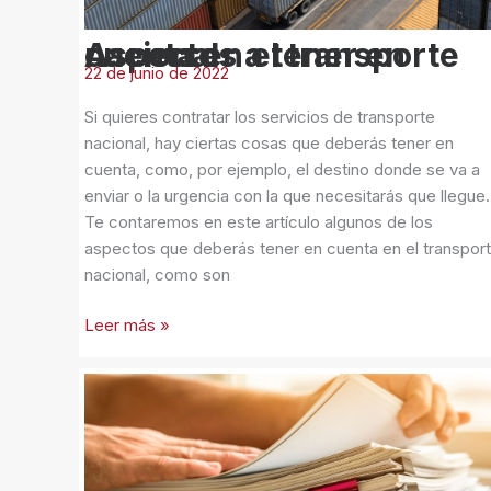
en
el
Aspectos a tener en cuenta en el transporte nacional
transporte
22 de junio de 2022
nacional
Si quieres contratar los servicios de transporte
nacional, hay ciertas cosas que deberás tener en
cuenta, como, por ejemplo, el destino donde se va a
enviar o la urgencia con la que necesitarás que llegue.
Te contaremos en este artículo algunos de los
aspectos que deberás tener en cuenta en el transpor
nacional, como son
Leer más »
Tipos
de
documentos
para
el