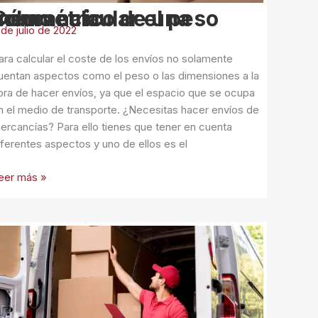
na
 calcular el peso volumétrico de una mercancía
ercancía
 de julio de 2022
ara calcular el coste de los envíos no solamente
uentan aspectos como el peso o las dimensiones a la
ora de hacer envíos, ya que el espacio que se ocupa
n el medio de transporte. ¿Necesitas hacer envíos de
ercancías? Para ello tienes que tener en cuenta
iferentes aspectos y uno de ellos es el
eer más »
Aún
o
abes
ue
s