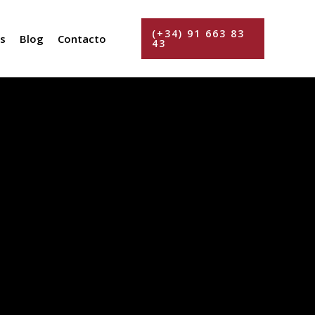
(+34) 91 663 83
s
Blog
Contacto
43