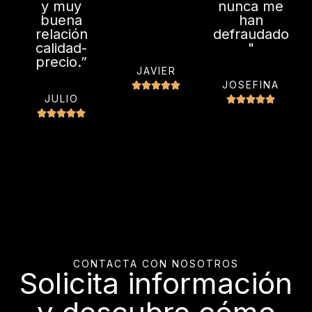
y muy
nunca me
buena
han
relación
defraudado
calidad-
"
precio.”
JAVIER
V
JOSEFINA





JULIO
V





a
V





a
l
a
l
o
l
o
r
o
r
a
r
a
d
a
d
o
d
o
c
o
c
o
c
o
n
o
n
5
CONTACTA CON NOSOTROS
n
5
d
Solicita información
5
d
e
d
e
5
e