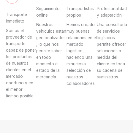
Seguimiento
Transportistas
Profesionalidad
Transporte
online
propios
y adaptación
inmediato
Nuestros
Hemos creado
Una consultoría
Somos el
vehículos están
muy buenas
de servicios
proveedor de
geolocalizados
relaciones en el
logísticos
transporte
, lo que nos
mercado
permite ofrecer
capaz de poner
permite saber
logístico,
soluciones a
los productos
en todo
haciendo una
medida del
de nuestros
momento el
minuciosa
cliente en toda
clientes en el
estado de la
selección de
su cadena de
mercado
mercancía.
nuestros
suministros.
oportuno y en
colaboradores.
el menor
tiempo posible.