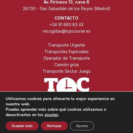
Av. Pirineos 13, nave 6
28700 - San Sebastián de los Reyes (Madrid)
CONTACTO
+34 91 663 83 43
recogidas@topcourier.es
Transporte Urgente
Transportes Especiales
Operador de Transporte
Camión grúa
Transporte Sector Juego
Utilizamos cookies para ofrecerte la mejor experiencia en
nuestra web.
Puedes aprender más sobre qué cookies utilizamos o
desactivarlas en los
ajustes
.
Copyright © 2026 TOP COURIER. Todos los derechos
reservados -
Aviso Legal
-
Política de Privacidad
-
Política de
Aceptar todo
Rechazar
Ajustes
Cookies