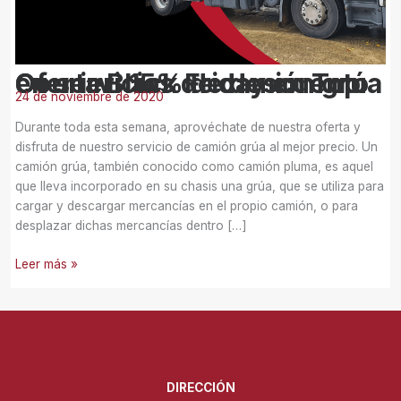
en
servicios
de
camión
Oferta Black Friday en Top Courier: 15% de descuento en servicios de camión grúa
grúa
24 de noviembre de 2020
Durante toda esta semana, aprovéchate de nuestra oferta y
disfruta de nuestro servicio de camión grúa al mejor precio. Un
camión grúa, también conocido como camión pluma, es aquel
que lleva incorporado en su chasis una grúa, que se utiliza para
cargar y descargar mercancías en el propio camión, o para
desplazar dichas mercancías dentro […]
Leer más »
DIRECCIÓN