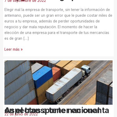
7 de septiembre de 2022
Elegir mal la empresa de transporte, sin tener la información de
antemano, puede ser un gran error que le puede costar miles de
euros a tu empresa, además de perder oportunidades de
negocio y dar mala reputación. El momento de hacer la
elección de una empresa para el transporte de tus mercancías
es de gran […]
Leer más »
Aspectos
a
tener
en
cuenta
en
el
transporte
Aspectos a tener en cuenta en el transporte nacional
nacional
22 de junio de 2022